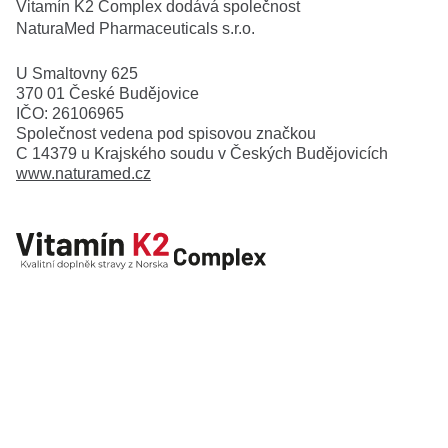
Vitamín K2 Complex dodává společnost
NaturaMed Pharmaceuticals s.r.o.
U Smaltovny 625
370 01 České Budějovice
IČO: 26106965
Společnost vedena pod spisovou značkou
C 14379 u Krajského soudu v Českých Budějovicích
www.naturamed.cz
800 550 550
info@naturamed.cz