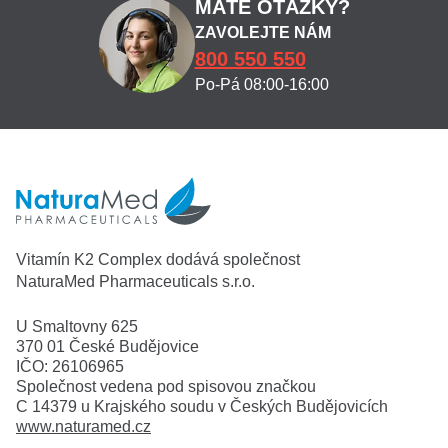
MÁTE OTÁZKY?
ZAVOLEJTE NÁM
800 550 550
Po-Pá 08:00-16:00
Vitamín K2 Complex dodává společnost
NaturaMed Pharmaceuticals s.r.o.
U Smaltovny 625
370 01 České Budějovice
IČO: 26106965
Společnost vedena pod spisovou značkou
C 14379 u Krajského soudu v Českých Budějovicích
www.naturamed.cz