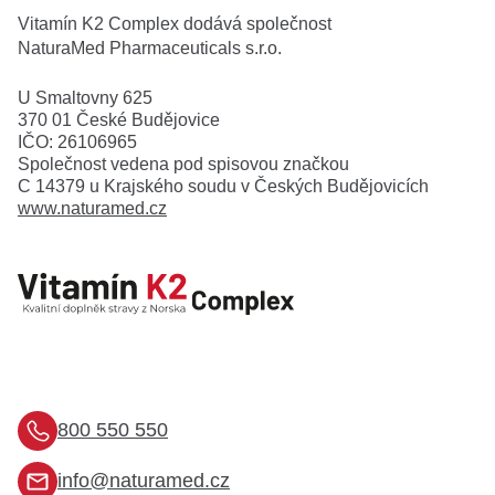
Vitamín K2 Complex dodává společnost
NaturaMed Pharmaceuticals s.r.o.
U Smaltovny 625
370 01 České Budějovice
IČO: 26106965
Společnost vedena pod spisovou značkou
C 14379 u Krajského soudu v Českých Budějovicích
www.naturamed.cz
800 550 550
info@naturamed.cz