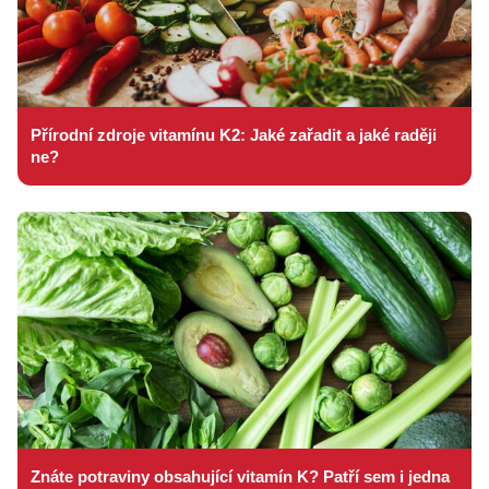
Přírodní zdroje vitamínu K2: Jaké zařadit a jaké raději
ne?
Znáte potraviny obsahující vitamín K? Patří sem i jedna