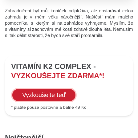
Zahradničení byl můj koníček odjakživa, ale obstarávat celou
zahradu je v mém věku náročnější. Naštěstí mám malého
pomocníka, s kterým si na zahrádce vyhrajeme. Myslím, že
s vitamíny si zachovám mé kosti zdravé dlouhá léta. Nemusím
si tak dělat starosti, že bych své stáří promarnila.
VITAMÍN K2 COMPLEX -
VYZKOUŠEJTE ZDARMA*!
Vyzkoušejte teď
* platíte pouze poštovné a balné 49 Kč
Nejčtenější