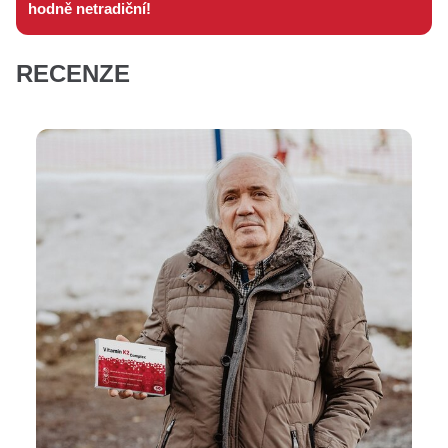
hodně netradiční!
RECENZE