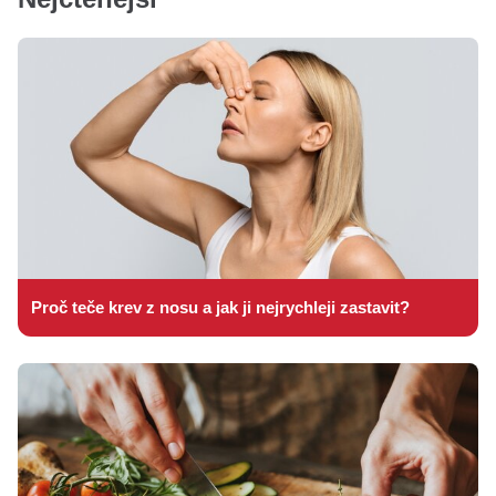
Proč teče krev z nosu a jak ji nejrychleji zastavit?