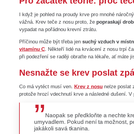
Pro začátek teorie: proč te
I když je pohled na proudy krve pro mnohé náročný
vážná. Krev teče z nosu proto, že
popraskají dro
vypadat na pořádnou krevní ztrátu.
Příčinou může být třeba jen
suchý vzduch v místno
vitamínu C
. Někteří lidé na krvácení z nosu trpí ča
při podezření se raději obraťte na lékaře, ať máte ji
Nesnažte se krev poslat zp
Co má vytéct musí ven.
Krev z nosu
nelze poslat 
protože hrozí vdechnutí krve a následné dušení. V 
Naopak se předkloňte a nechte kre
umyvadlem. Pokud není ta možnost, p
jakákoli savá tkanina.