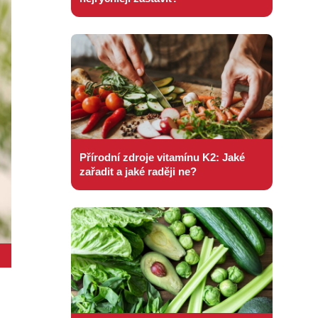
Přírodní zdroje vitamínu K2: Jaké
zařadit a jaké raději ne?