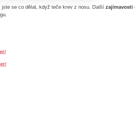
 jste se co dělat, když teče krev z nosu. Další
zajímavosti 
ogu.
er/
er/