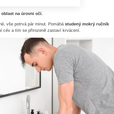
oblast na úrovni očí.
mné, vše potrvá pár minut. Pomáhá
studený mokrý ručník
í cév a tím se přirozeně zastaví krvácení.