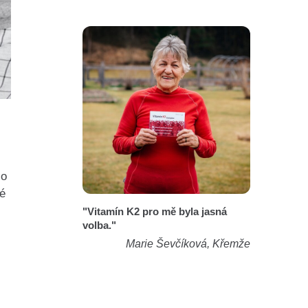
 o
é
"Vitamín K2 pro mě byla jasná
volba."
Marie Ševčíková, Křemže