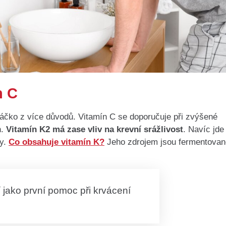
n C
čko z více důvodů. Vitamín C se doporučuje při zvýšené
n.
Vitamín K2 má zase vliv na krevní srážlivost
. Navíc jde
vy.
Co obsahuje vitamín K?
Jeho zdrojem jsou fermentovan
í jako první pomoc při krvácení