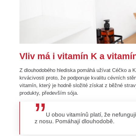
Vliv má i vitamín K a vitamí
Z dlouhodobého hlediska pomáhá užívat Céčko a Ká
krvácivosti proto, že podporuje kvalitu cévních stě
vitamín, který je hodně složité získat z běžné stra
produkty, především sója.
U obou vitamínů platí, že nefunguj
z nosu. Pomáhají dlouhodobě.