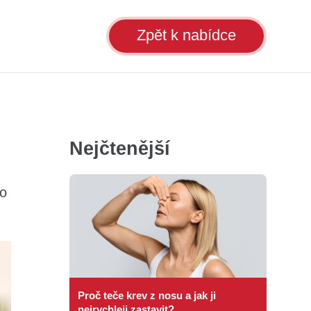
Zpět k nabídce
Nejčtenější
co
Proč teče krev z nosu a jak ji
nejrychleji zastavit?