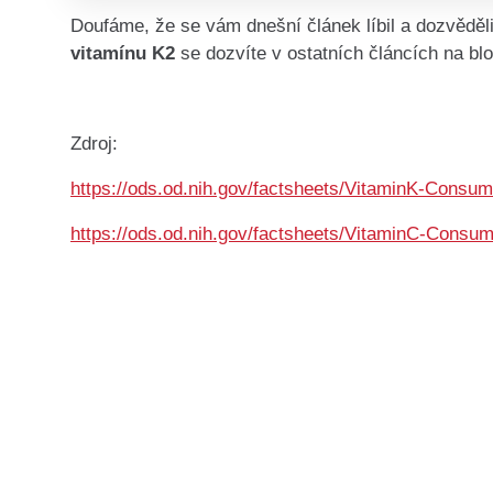
Doufáme, že se vám dnešní článek líbil a dozvěděli
vitamínu K2
se dozvíte v ostatních článcích na bl
Zdroj:
https://ods.od.nih.gov/factsheets/VitaminK-Consum
https://ods.od.nih.gov/factsheets/VitaminC-Consum