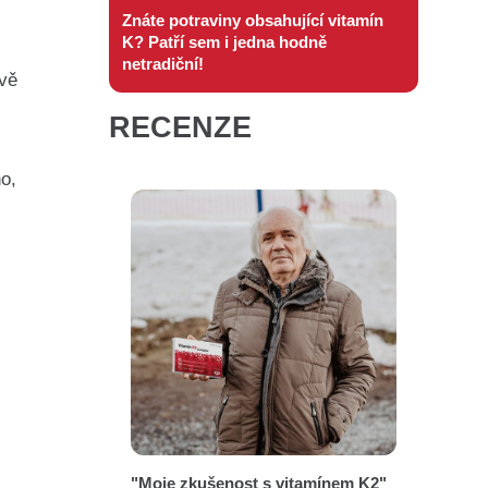
Znáte potraviny obsahující vitamín
K? Patří sem i jedna hodně
netradiční!
ivě
RECENZE
ho,
"Moje zkušenost s vitamínem K2"