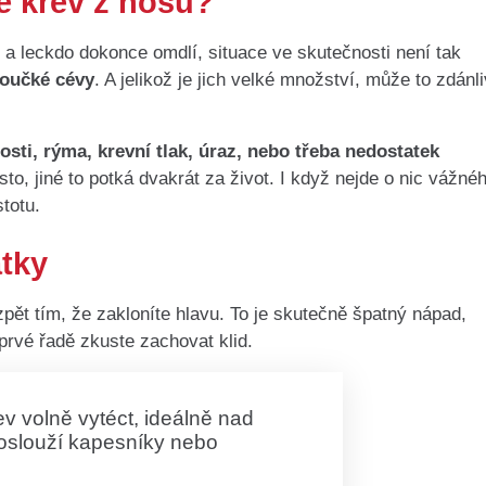
če krev z nosu?
 a leckdo dokonce omdlí, situace ve skutečnosti není tak
boučké cévy
. A jelikož je jich velké množství, může to zdánl
sti, rýma, krevní tlak, úraz, nebo třeba nedostatek
sto, jiné to potká dvakrát za život. I když nejde o nic vážné
stotu.
átky
zpět tím, že zakloníte hlavu. To je skutečně špatný nápad,
prvé řadě zkuste zachovat klid.
v volně vytéct, ideálně nad
oslouží kapesníky nebo