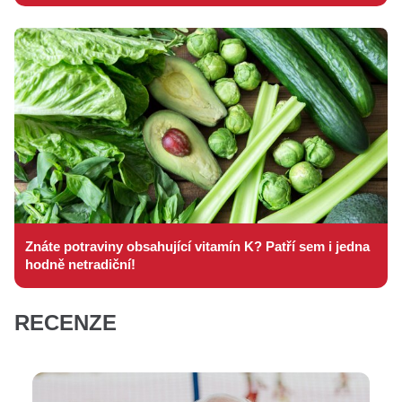
Znáte potraviny obsahující vitamín K? Patří sem i jedna
hodně netradiční!
RECENZE