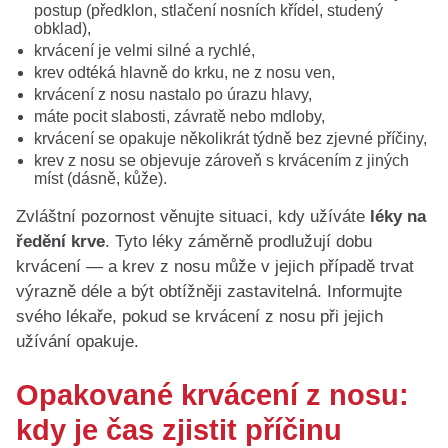
postup (předklon, stlačení nosních křídel, studený
obklad),
krvácení je velmi silné a rychlé,
krev odtéká hlavně do krku, ne z nosu ven,
krvácení z nosu nastalo po úrazu hlavy,
máte pocit slabosti, závratě nebo mdloby,
krvácení se opakuje několikrát týdně bez zjevné příčiny,
krev z nosu se objevuje zároveň s krvácením z jiných
míst (dásně, kůže).
Zvláštní pozornost věnujte situaci, kdy užíváte
léky na
ředění krve
. Tyto léky záměrně prodlužují dobu
krvácení — a krev z nosu může v jejich případě trvat
výrazně déle a být obtížněji zastavitelná. Informujte
svého lékaře, pokud se krvácení z nosu při jejich
užívání opakuje.
Opakované krvácení z nosu:
kdy je čas zjistit příčinu