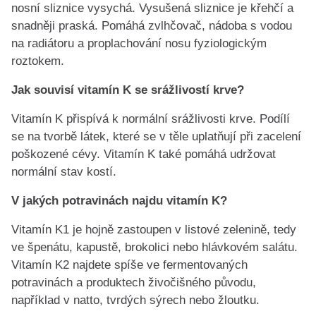
nosní sliznice vysychá. Vysušená sliznice je křehčí a
snadněji praská. Pomáhá zvlhčovač, nádoba s vodou
na radiátoru a proplachování nosu fyziologickým
roztokem.
Jak souvisí vitamín K se srážlivostí krve?
Vitamín K přispívá k normální srážlivosti krve. Podílí
se na tvorbě látek, které se v těle uplatňují při zacelení
poškozené cévy. Vitamín K také pomáhá udržovat
normální stav kostí.
V jakých potravinách najdu vitamín K?
Vitamín K1 je hojně zastoupen v listové zelenině, tedy
ve špenátu, kapustě, brokolici nebo hlávkovém salátu.
Vitamín K2 najdete spíše ve fermentovaných
potravinách a produktech živočišného původu,
například v natto, tvrdých sýrech nebo žloutku.