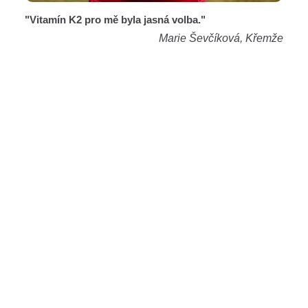
"Vitamín K2 pro mě byla jasná volba."
Marie Ševčíková, Křemže
Více než
2,7
milionu zákazníků
20
let zkušeností a znalostí