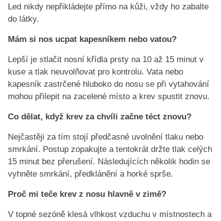
Led nikdy nepřikládejte přímo na kůži, vždy ho zabalte
do látky.
Mám si nos ucpat kapesníkem nebo vatou?
Lepší je stlačit nosní křídla prsty na 10 až 15 minut v
kuse a tlak neuvolňovat pro kontrolu. Vata nebo
kapesník zastrčené hluboko do nosu se při vytahování
mohou přilepit na zacelené místo a krev spustit znovu.
Co dělat, když krev za chvíli začne téct znovu?
Nejčastěji za tím stojí předčasné uvolnění tlaku nebo
smrkání. Postup zopakujte a tentokrát držte tlak celých
15 minut bez přerušení. Následujících několik hodin se
vyhněte smrkání, předklánění a horké sprše.
Proč mi teče krev z nosu hlavně v zimě?
V topné sezóně klesá vlhkost vzduchu v místnostech a