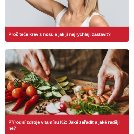
Proč teče krev z nosu a jak ji nejrychleji zastavit?
Přírodní zdroje vitamínu K2: Jaké zařadit a jaké raději
ne?