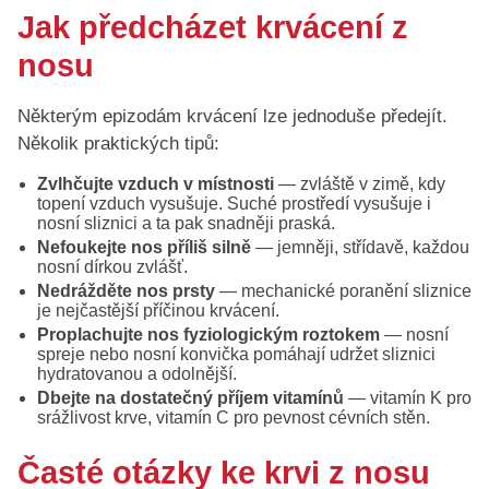
Jak předcházet krvácení z
nosu
Některým epizodám krvácení lze jednoduše předejít.
Několik praktických tipů:
Zvlhčujte vzduch v místnosti
— zvláště v zimě, kdy
topení vzduch vysušuje. Suché prostředí vysušuje i
nosní sliznici a ta pak snadněji praská.
Nefoukejte nos příliš silně
— jemněji, střídavě, každou
nosní dírkou zvlášť.
Nedrážděte nos prsty
— mechanické poranění sliznice
je nejčastější příčinou krvácení.
Proplachujte nos fyziologickým roztokem
— nosní
spreje nebo nosní konvička pomáhají udržet sliznici
hydratovanou a odolnější.
Dbejte na dostatečný příjem vitamínů
— vitamín K pro
srážlivost krve, vitamín C pro pevnost cévních stěn.
Časté otázky ke krvi z nosu