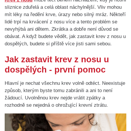
sliznice zduřelá a celá oblast náchylnější. Vliv mohou
mít léky na ředění krve, úrazy nebo silný mráz. Někteří
lidé trpí na krvácení z nosu více a tento problém se
nevyhýbá ani dětem. Zkrátka a dobře není důvod se
obávat. A když budete vědět, jak zastavit krev z nosu u
dospělých, budete si příště více jisti sami sebou.
Jak zastavit krev z nosu u
dospělých - první pomoc
Hlavní je nechat všechnu krev volně odtéct. Neexistuje
způsob, kterým byste tomu zabránili a ani to není
žádoucí. Uvolněnou krev nejde vrátit zpátky a
rozhodně se nejedná o ohrožující krevní ztrátu.