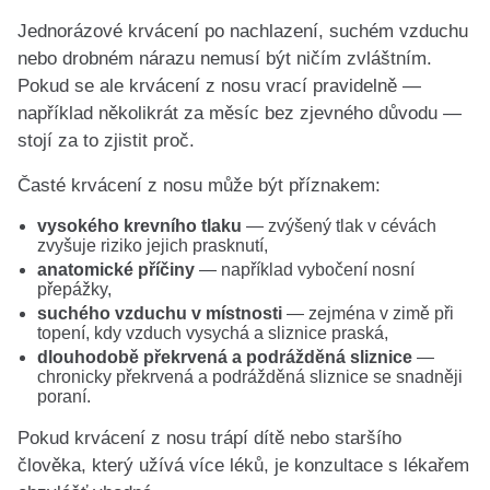
Jednorázové krvácení po nachlazení, suchém vzduchu
nebo drobném nárazu nemusí být ničím zvláštním.
Pokud se ale krvácení z nosu vrací pravidelně —
například několikrát za měsíc bez zjevného důvodu —
stojí za to zjistit proč.
Časté krvácení z nosu může být příznakem:
vysokého krevního tlaku
— zvýšený tlak v cévách
zvyšuje riziko jejich prasknutí,
anatomické příčiny
— například vybočení nosní
přepážky,
suchého vzduchu v místnosti
— zejména v zimě při
topení, kdy vzduch vysychá a sliznice praská,
dlouhodobě překrvená a podrážděná sliznice
—
chronicky překrvená a podrážděná sliznice se snadněji
poraní.
Pokud krvácení z nosu trápí dítě nebo staršího
člověka, který užívá více léků, je konzultace s lékařem