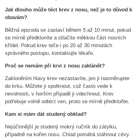
Jak dlouho může téct krev z nosu, než je to důvod k
obavám?
Běžná epizoda se zastaví během 5 až 10 minut, pokud
se mírně předkloníte a stlačíte měkkou část nosních
křídel. Pokud krev teče i po 20 až 30 minutách
správného postupu, kontaktujte lékaře.
Proč se nemám při krvi z nosu zaklánět?
Zakloněním hlavy krev nezastavíte, jen ji nasměrujete
do krku. Můžete ji spolknout, což často vede k
nevolnosti, v horším případě ji vdechnout. Krev
potřebuje volně odtéct ven, proto se mírně předkloňte.
Kam si mám dát studený obklad?
Nejúčinnější je studený mokrý ručník do zátylku,
případně na kořen nosu. Chlad pomáhá stáhnout cévy.