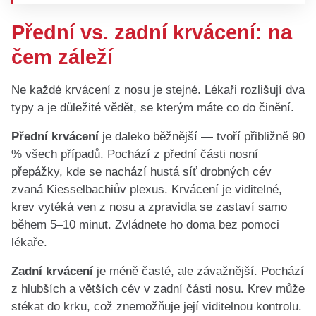
Přední vs. zadní krvácení: na
čem záleží
Ne každé krvácení z nosu je stejné. Lékaři rozlišují dva
typy a je důležité vědět, se kterým máte co do činění.
Přední krvácení
je daleko běžnější — tvoří přibližně 90
% všech případů. Pochází z přední části nosní
přepážky, kde se nachází hustá síť drobných cév
zvaná Kiesselbachiův plexus. Krvácení je viditelné,
krev vytéká ven z nosu a zpravidla se zastaví samo
během 5–10 minut. Zvládnete ho doma bez pomoci
lékaře.
Zadní krvácení
je méně časté, ale závažnější. Pochází
z hlubších a větších cév v zadní části nosu. Krev může
stékat do krku, což znemožňuje její viditelnou kontrolu.