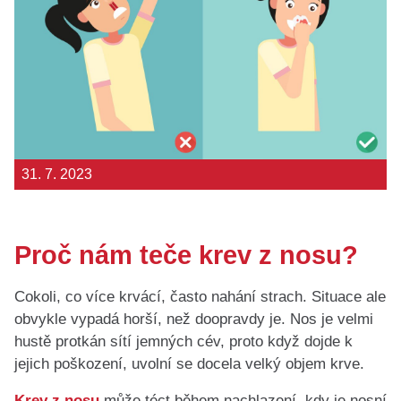
31. 7. 2023
Proč nám teče krev z nosu?
Cokoli, co více krvácí, často nahání strach. Situace ale
obvykle vypadá horší, než doopravdy je. Nos je velmi
hustě protkán sítí jemných cév, proto když dojde k
jejich poškození, uvolní se docela velký objem krve.
Krev z nosu
může téct během nachlazení, kdy je nosní